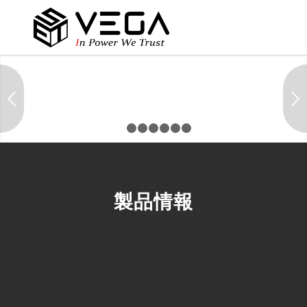
後
1
2
3
4
5
6
7
Smart Building & BMS
In Power We Trust
製品情報